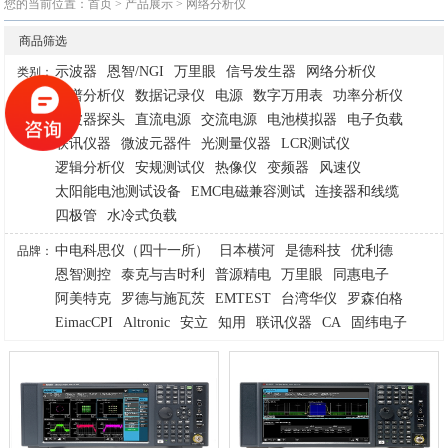
您的当前位置：
首页
>
产品展示
>
网络分析仪
商品筛选
示波器
恩智/NGI
万里眼
信号发生器
网络分析仪
类别：
频谱分析仪
数据记录仪
电源
数字万用表
功率分析仪
示波器探头
直流电源
交流电源
电池模拟器
电子负载
联讯仪器
微波元器件
光测量仪器
LCR测试仪
逻辑分析仪
安规测试仪
热像仪
变频器
风速仪
太阳能电池测试设备
EMC电磁兼容测试
连接器和线缆
四极管
水冷式负载
中电科思仪（四十一所）
日本横河
是德科技
优利德
品牌：
恩智测控
泰克与吉时利
普源精电
万里眼
同惠电子
阿美特克
罗德与施瓦茨
EMTEST
台湾华仪
罗森伯格
EimacCPI
Altronic
安立
知用
联讯仪器
CA
固纬电子