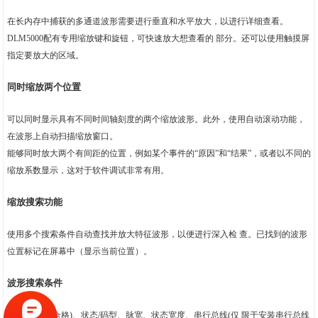
在长内存中捕获的多通道波形需要进行垂直和水平放大，以进行详细查看。
DLM5000配有专用缩放键和旋钮，可快速放大想查看的 部分。还可以使用触摸屏
指定要放大的区域。
同时缩放两个位置
可以同时显示具有不同时间轴刻度的两个缩放波形。此外，使用自动滚动功能，
在波形上自动扫描缩放窗口。
能够同时放大两个有间距的位置，例如某个事件的“原因”和“结果”，或者以不同的
缩放系数显示，这对于软件调试非常有用。
缩放搜索功能
使用多个搜索条件自动查找并放大特征波形，以便进行深入检 查。已找到的波形
位置标记在屏幕中（显示当前位置）。
波形搜索条件
边沿、边沿(合格)、状态/码型、脉宽、状态宽度、串行总线(仅 限于安装串行总线