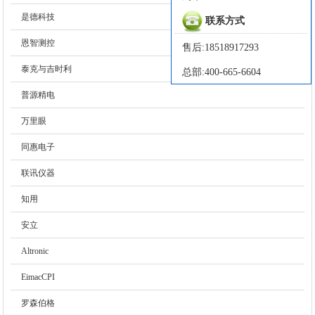
是德科技
联系方式
恩智测控
售后:18518917293
泰克与吉时利
总部:400-665-6604
普源精电
万里眼
同惠电子
联讯仪器
知用
安立
Altronic
EimacCPI
罗森伯格