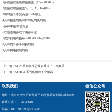
1多倍频程量级射频覆盖（0.5～40GHz）
2倍频程射频覆盖S、C、X、Ku和Ka
3瞬时信号带宽高达2GHz以上
4具有幅度均衡和群时延均衡功能
5多种中频/带宽组合
6双通道相参或非相参可选
7优异的相噪指标≤-100dBc/Hz@10KHz
8具有内外参考切换功能
9具有网络控制功能
上一篇：
SF-M系列标准总线多通道上下变频器
下一篇：
SFDC-C系列倍频程下变频器
联系我们
微信公众号
地址：北京市大兴区金苑路甲15号格雷众创园A座608室
联系方式：010-68456100
邮箱：18518917293@163.com