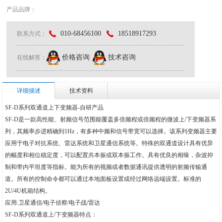
产品品牌：
010-68456100
18518917293
联系方式：
价格咨询
技术咨询
在线解答：
详细描述
技术资料
SF-D系列双通道上下变频器-自研产品
SF-D是一款高性能、射频信号范围能覆盖多倍频程或倍频程的微波上/下变频器系
列，其频率步进精确到1Hz，有多种中频和信号带宽可以选择。该系列变频器主要
应用于电子对抗系统、雷达系统和卫星通信系统等。特殊的双通道设计具有优异
的幅度和相位稳定度，可以配置共本振或双本振工作。具有优良的相噪，杂波抑
制和带内平坦度等指标。能为所有的视频或者数据通讯提供透明的射频传输通
道。所有的控制命令都可以通过本地面板设置或经过网络远端设置。标准的
2U/4U机箱结构。
应用:卫星通信/电子侦察/电子战/雷达
SF-D系列双通道上/下变频器特点：