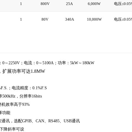
5
1
800V
25A
6,000W
电压≤0.05%
0
1
80V
340A
10,000W
电压≤0.05%
～2250V；电流：0～5100A；功率：5kW～180kW
扩展功率可达1.8MW
F.S.；电流精度：0.1%F.S
0kHz，分辨率16bits
整机效率高于93%
选择功能
32通讯，选配GPIB、CAN、RS485、USB通讯
/下降斜率可设