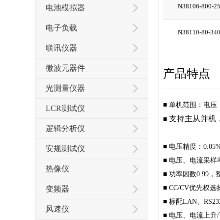
N38106-800-2
电池模拟器
电子负载
N38110-80-34
联讯仪器
微波元器件
产品特点
光测量仪器
■
单机范围：电压：0
LCR测试仪
支持主从并机，
■
逻辑分析仪
■
电压精度：0.05%
安规测试仪
■
电压、电流采样率50
热像仪
■
功率因数0.99，
■
CC/CV优先权
变频器
■
标配LAN、RS2
风速仪
■
电压、电流上升