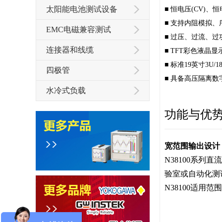
太阳能电池测试设备
■
恒电压(CV)、
■
支持内阻模拟、
EMC电磁兼容测试
■
过压、过流、过
连接器和线缆
■
TFT彩色液晶
■
标准19英寸3U/
四极管
■
具备高压隔离数
水冷式负载
功能与优
宽范围输出设计
N38100系
验室或自动化测试
N38100适用